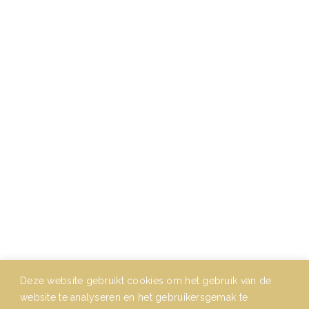
RESERVEREN
San Siro is het zusje van
Het Nieuwe Kompas
en
Wilhelminapark
Contact
E-mail:
info@sansiro.nl
Telefoon:
030-2321683
Deze website gebruikt cookies om het gebruik van de
website te analyseren en het gebruikersgemak te