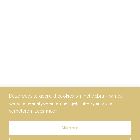
San Siro is het zusje van
Het Nieuwe Kompas
en
Wilhelminapark
Contact
E-mail:
info@sansiro.nl
Telefoon:
030-2321683
Deze website gebruikt cookies om het gebruik van de
website te analyseren en het gebruikersgemak te
verbeteren.
Lees meer.
Akkoord